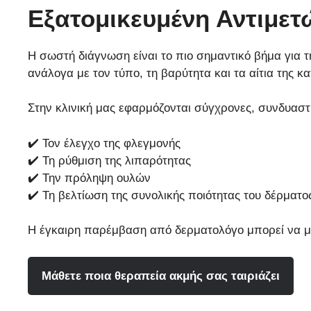
Εξατομικευμένη Αντιμε
• Υπερβολικός καθαρισμός
• Στρες
• Microneedling
• Ορμονικές διακυμάνσεις
• PRP (αυτόλογη μεσοθεραπεία)
• Άγχος
Τι να αποφεύγετε
Η σωστή διάγνωση είναι το πιο σημαντικό βήμα για τ
• Χημικά peelings
• Έντονη ηλιακή έκθεση
ανάλογα με τον τύπο, τη βαρύτητα και τα αίτια της κ
• Laser θεραπείες
Θεραπευτική προσέγγιση
• Ζεστά μπάνια και σάουνα
• Εξειδικευμένες τεχνικές αναδόμησης δέρματος
Η θεραπεία εξατομικεύεται και μπορεί να περιλαμβ
• Επιθετικά καλλυντικά
Στην κλινική μας εφαρμόζονται σύγχρονες, συνδυαστ
• Απότομες θερμοκρασιακές αλλαγές
Στόχος είναι η βελτίωση της υφής, η εξομάλυνση τ
• Τοπικές θεραπείες (ρετινοειδή, αντιβιοτικά, κερα
✔️ Τον έλεγχο της φλεγμονής
• Από του στόματος αγωγή όπου απαιτείται
Θεραπευτική προσέγγιση
✔️ Τη ρύθμιση της λιπαρότητας
• Ιατρικούς καθαρισμούς
Η αντιμετώπιση περιλαμβάνει:
✔️ Την πρόληψη ουλών
• Εξειδικευμένες θεραπείες προσώπου
✔️ Τη βελτίωση της συνολικής ποιότητας του δέρματο
• Συνδυαστικές θεραπείες ανανέωσης δέρματος
• Εξειδικευμένες τοπικές θεραπείες
• Φαρμακευτική αγωγή όπου χρειάζεται
Η έγκαιρη παρέμβαση από δερματολόγο μπορεί να μει
Στόχος είναι ο έλεγχος της φλεγμονής, η ρύθμιση 
• Αγγειακές θεραπείες για μείωση ερυθρότητας
• Καθημερινή φροντίδα με ήπια προϊόντα
Μάθετε ποια θεραπεία ακμής σας ταιριάζει
Στόχος είναι η μείωση της ερυθρότητας, ο έλεγχο