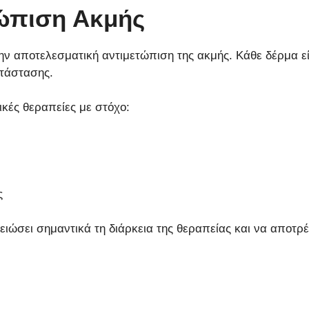
τώπιση Ακμής
ην αποτελεσματική αντιμετώπιση της ακμής. Κάθε δέρμα εί
ατάστασης.
άνει:
ικές θεραπείες με στόχο:
ου δέρματος και η ομοιόμορφη όψη.
τολυτικά)
ς
ώσει σημαντικά τη διάρκεια της θεραπείας και να αποτρέ
της λιπαρότητας και η πρόληψη ουλών.
ς των εξάρσεων και η προστασία του δέρματος.