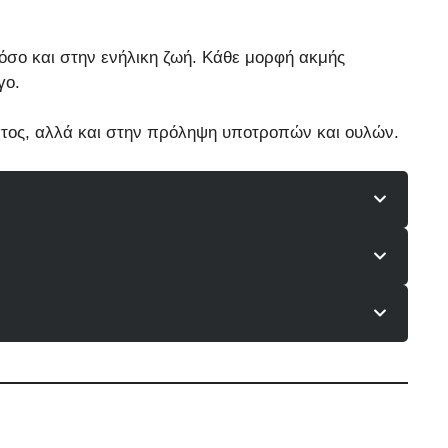
 όσο και στην ενήλικη ζωή. Κάθε μορφή ακμής
γο.
ματος, αλλά και στην πρόληψη υποτροπών και ουλών.
λακες των τριχών. Εμφανίζεται συχνότερα στην
σώπου και χαρακτηρίζεται από αγγειακή
υφή και την όψη του δέρματος μακροχρόνια.