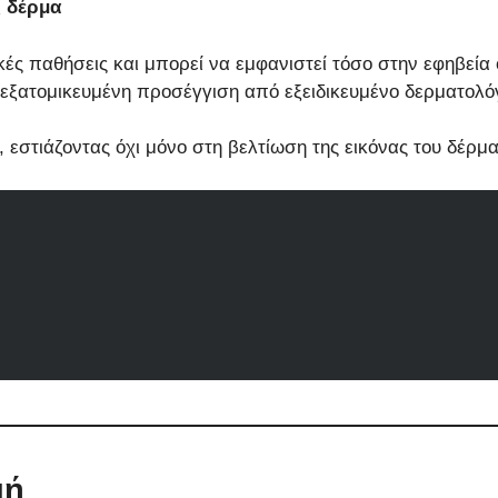
ς δέρμα
κές παθήσεις και μπορεί να εμφανιστεί τόσο στην εφηβεία
ί εξατομικευμένη προσέγγιση από εξειδικευμένο δερματολό
, εστιάζοντας όχι μόνο στη βελτίωση της εικόνας του δέρ
ια που επηρεάζει τους σμηγματογόνους αδένες και τους θύ
 και στην ενήλικη ζωή.
δερματοπάθεια που επηρεάζει κυρίως την περιοχή του προ
παρατεταμένης φλεγμονής και μπορεί να επηρεάσουν την 
α έως πιο σοβαρή μορφή:
μή