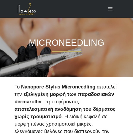
Μετάβαση
Menu
σε
περιεχόμενο
MICRONEEDLING
Το
Nanopore Stylus Microneedling
αποτελεί
την
εξελιγμένη μορφή των παραδοσιακών
dermaroller
, προσφέροντας
αποτελεσματική αναδόμηση του δέρματος
χωρίς τραυματισμό
. Η ειδική κεφαλή σε
μορφή πένας χρησιμοποιεί μικρές,
ελεγχόμενες βελόνες που διαπερνούν την