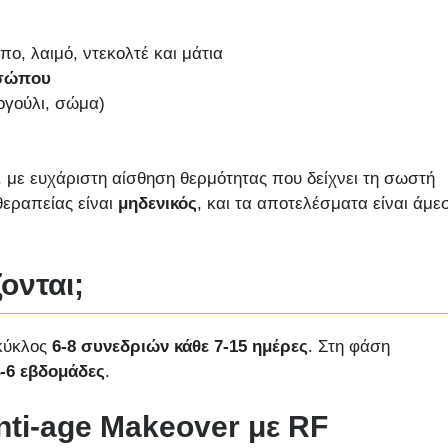
, λαιμό, ντεκολτέ και μάτια
οσώπου
γούλι, σώμα)
, με ευχάριστη αίσθηση θερμότητας που δείχνει τη σωστή
θεραπείας είναι
μηδενικός
, και τα αποτελέσματα είναι άμε
ονται;
 κύκλος
6-8 συνεδριών κάθε 7-15 ημέρες
. Στη φάση
4-6 εβδομάδες
.
nti-age Makeover με RF