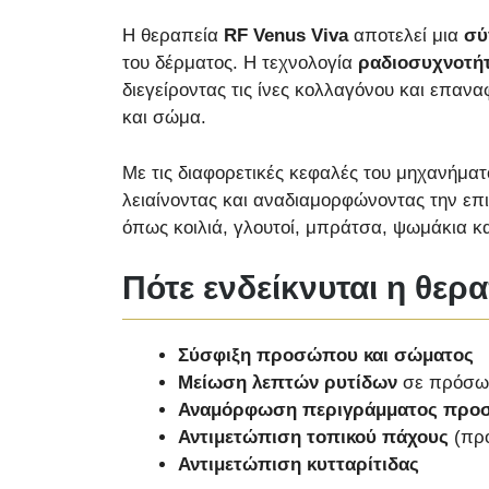
Η θεραπεία
RF Venus Viva
αποτελεί μια
σύ
του δέρματος. Η τεχνολογία
ραδιοσυχνοτή
διεγείροντας τις ίνες κολλαγόνου και επαν
και σώμα.
Με τις διαφορετικές κεφαλές του μηχανήμ
λειαίνοντας και αναδιαμορφώνοντας την επ
όπως κοιλιά, γλουτοί, μπράτσα, ψωμάκια κ
Πότε ενδείκνυται η θερ
Σύσφιξη προσώπου και σώματος
Μείωση λεπτών ρυτίδων
σε πρόσωπο
Αναμόρφωση περιγράμματος πρ
Αντιμετώπιση τοπικού πάχους
(προ
Αντιμετώπιση κυτταρίτιδας